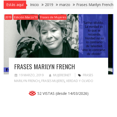
Estás aquí
Inicio
2019
marzo
Frases Marilyn French
2019
Edición Marzo'19
Frases de Mujeres
FRASES MARILYN FRENCH
19 MARZO, 2019
MUJERESNET
FRASES
MARILYN FRENCH
,
FRASES MUJERES
,
VERDAD Y OLVIDO
52 VISTAS (desde 14/03/2026)