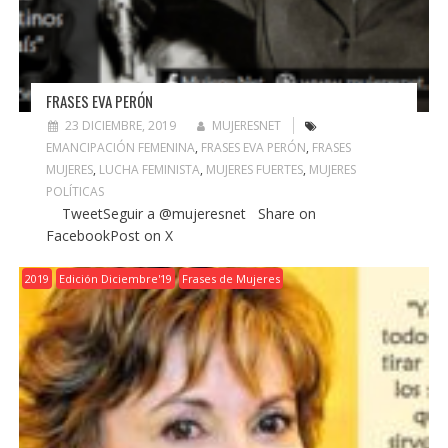
FRASES EVA PERÓN
23 DICIEMBRE, 2019
MUJERESNET
EMANCIPACIÓN FEMENINA
,
FRASES EVA PERÓN
,
FRASES
MUJERES
,
LUCHA FEMINISTA
,
MUJERES FUERTES
,
MUJERES
POLÍTICAS
TweetSeguir a @mujeresnet Share on
FacebookPost on X
2019
Edición Diciembre'19
Frases de Mujeres