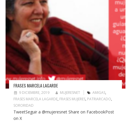
FRASES MARCELA LAGARDE
9 DICIEMBRE, 2019
MUJERESNET
AMIGAS
,
FRASES MARCELA LAGARDE
,
FRASES MUJERES
,
PATRIARCADO
,
SORORIDAD
TweetSeguir a @mujeresnet Share on FacebookPost
on X