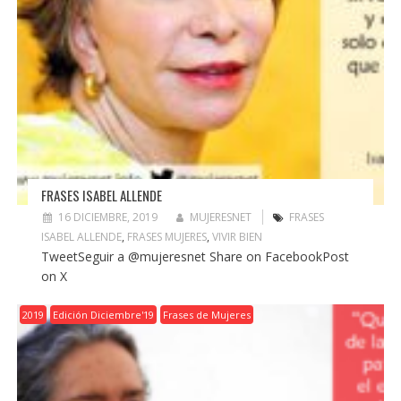
FRASES ISABEL ALLENDE
16 DICIEMBRE, 2019
MUJERESNET
FRASES
ISABEL ALLENDE
,
FRASES MUJERES
,
VIVIR BIEN
TweetSeguir a @mujeresnet Share on FacebookPost
on X
2019
Edición Diciembre'19
Frases de Mujeres