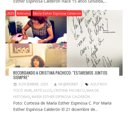
Esther Espinosa Calderón Hace 15 años Griselda,...
2025
Artículos
María Esther Espinosa Calderón
RECORDANDO A CRISTINA PACHECO: “ESTAREMOS JUNTOS
SIEMPRE”
8 DICIEMBRE, 2025
MUJERESNET
AQUÍ NOS
TOCÓ VIVIR
,
ARTÍCULOS
,
CRISTINA PACHECO
,
MAR DE
HISTORIAS
,
MARÍA ESTHER ESPINOSA CALDERÓN
Foto: Cortesía de María Esther Espinosa C. Por María
Esther Espinosa Calderón El 21 diciembre de...