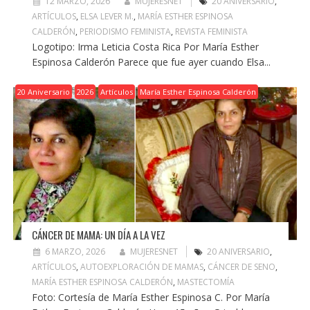
12 MARZO, 2026
MUJERESNET
20 ANIVERSARIO
,
ARTÍCULOS
,
ELSA LEVER M.
,
MARÍA ESTHER ESPINOSA
CALDERÓN
,
PERIODISMO FEMINISTA
,
REVISTA FEMINISTA
Logotipo: Irma Leticia Costa Rica Por María Esther
Espinosa Calderón Parece que fue ayer cuando Elsa...
20 Aniversario
2026
Artículos
María Esther Espinosa Calderón
CÁNCER DE MAMA: UN DÍA A LA VEZ
6 MARZO, 2026
MUJERESNET
20 ANIVERSARIO
,
ARTÍCULOS
,
AUTOEXPLORACIÓN DE MAMAS
,
CÁNCER DE SENO
,
MARÍA ESTHER ESPINOSA CALDERÓN
,
MASTECTOMÍA
Foto: Cortesía de María Esther Espinosa C. Por María