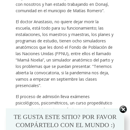
con nosotros y han estado trabajando en Donají,
comunidad en el municipio de Matías Romero”.
El doctor Anastasio, no quiere dejar morir la
escuela, está todo para su funcionamiento; las
instalaciones, los maestros y maestras, los planes y
programas de estudio, tienen ocho simuladores
anatómicos que les donó el Fondo de Población de
las Naciones Unidas (FPNU), entre ellos el llamado
“Mamá Noelia”, un simulador anatómico del parto y
los problemas que se puedan presentar. “Tenemos
abierta la convocatoria, si la pandemina nos deja,
vamos a empezar en septiembre las clases
presenciales”.
El proceso de admisión lleva exámenes
psicológicos, psicométricos, un curso propedéutico
y una entrevista socioeconómica, quien pasa el
proceso tendría que pagar una inscripción de mil
TE GUSTA ESTE SITIO? POR FAVOR
pesos, si fueran 20 alumnas sería una mensualidad
COMPÁRTELO CON EL MUNDO :)
entre mil y mil quinientos pesos, porque habría que