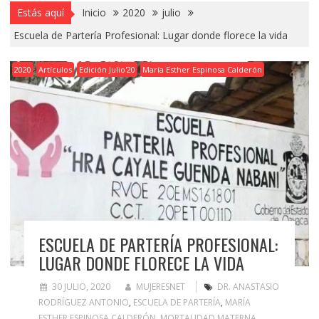
Estás aquí
Inicio
2020
julio
Escuela de Partería Profesional: Lugar donde florece la vida
2020
Artículos
Edición Julio'20
María Esther Espinosa Calderón
ESCUELA DE PARTERÍA PROFESIONAL:
LUGAR DONDE FLORECE LA VIDA
30 JULIO, 2020
MUJERESNET
DR. ANASTASIO
RODRÍGUEZ ANTONIO
,
ESCUELA DE PARTERÍA
,
MARÍA
ESTHER ESPINOSA CALDERÓN
,
MORTALIDAD MATERNA
,