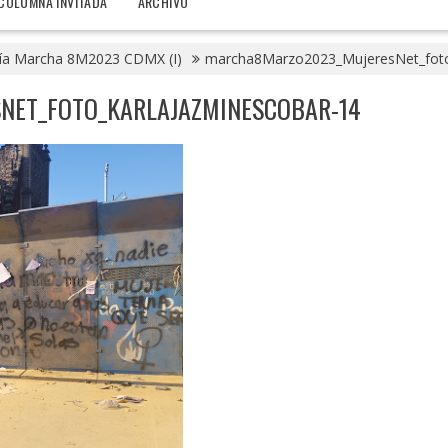
COLUMNA INVITADA
ARCHIVO
ría Marcha 8M2023 CDMX (I)
marcha8Marzo2023_MujeresNet_foto
ET_FOTO_KARLAJAZMINESCOBAR-14