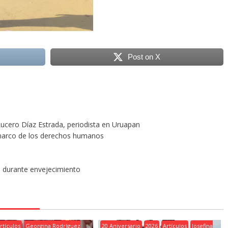
Post on X
 Lucero Díaz Estrada, periodista en Uruapan
 marco de los derechos humanos
s durante envejecimiento
rtículos
Georgina Rodríguez
20 Aniversario
2026
Artículos
Josefina