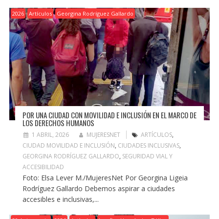
2026
Artículos
Georgina Rodríguez Gallardo
POR UNA CIUDAD CON MOVILIDAD E INCLUSIÓN EN EL MARCO DE
LOS DERECHOS HUMANOS
1 ABRIL, 2026
MUJERESNET
ARTÍCULOS
,
CIUDAD MOVILIDAD E INCLUSIÓN
,
CIUDADES INCLUSIVAS
,
GEORGINA RODRÍGUEZ GALLARDO
,
SEGURIDAD VIAL Y
ACCESIBILIDAD
Foto: Elsa Lever M./MujeresNet Por Georgina Ligeia
Rodríguez Gallardo Debemos aspirar a ciudades
accesibles e inclusivas,...