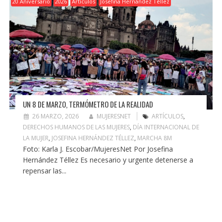
20 Aniversario
2026
Artículos
Josefina Hernández Téllez
UN 8 DE MARZO, TERMÓMETRO DE LA REALIDAD
26 MARZO, 2026
MUJERESNET
ARTÍCULOS
,
DERECHOS HUMANOS DE LAS MUJERES
,
DÍA INTERNACIONAL DE
LA MUJER
,
JOSEFINA HERNÁNDEZ TÉLLEZ
,
MARCHA 8M
Foto: Karla J. Escobar/MujeresNet Por Josefina
Hernández Téllez Es necesario y urgente detenerse a
repensar las...