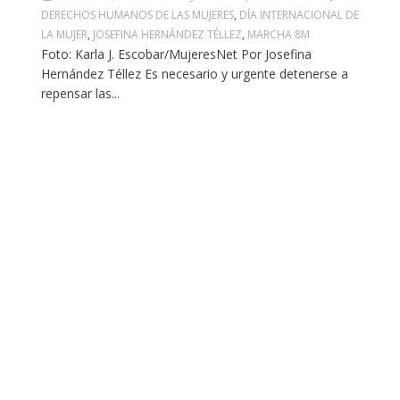
DERECHOS HUMANOS DE LAS MUJERES
,
DÍA INTERNACIONAL DE
LA MUJER
,
JOSEFINA HERNÁNDEZ TÉLLEZ
,
MARCHA 8M
Foto: Karla J. Escobar/MujeresNet Por Josefina
Hernández Téllez Es necesario y urgente detenerse a
repensar las...