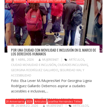
2026
Artículos
Georgina Rodríguez Gallardo
POR UNA CIUDAD CON MOVILIDAD E INCLUSIÓN EN EL MARCO DE
LOS DERECHOS HUMANOS
1 ABRIL, 2026
MUJERESNET
ARTÍCULOS
,
CIUDAD MOVILIDAD E INCLUSIÓN
,
CIUDADES INCLUSIVAS
,
GEORGINA RODRÍGUEZ GALLARDO
,
SEGURIDAD VIAL Y
ACCESIBILIDAD
Foto: Elsa Lever M./MujeresNet Por Georgina Ligeia
Rodríguez Gallardo Debemos aspirar a ciudades
accesibles e inclusivas,...
UN 8 DE MARZO, TERMÓMETRO DE LA REALIDAD
20 Aniversario
2026
Artículos
Josefina Hernández Téllez
26 MARZO, 2026
MUJERESNET
ARTÍCULOS
,