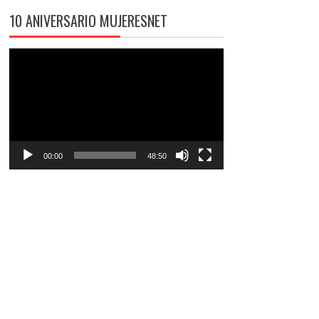
10 ANIVERSARIO MUJERESNET
Reproductor
de
vídeo
00:00
48:50