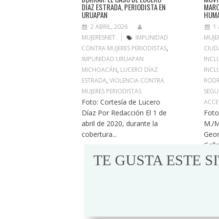
DÍAZ ESTRADA, PERIODISTA EN
MARC
URUAPAN
HUM
2 ABRIL, 2026
1 
MUJERESNET
IMPUNIDAD
MUJE
CONTRA MUJERES PERIODISTAS
,
CIUD
IMPUNIDAD URUAPAN
INCL
MICHOACÁN
,
LUCERO DÍAZ
INCL
ESTRADA
,
VIOLENCIA CONTRA
RODR
MUJERES PERIODISTAS
SEGU
Foto: Cortesía de Lucero
ACCE
Díaz Por Redacción El 1 de
Foto
abril de 2020, durante la
M./M
cobertura...
Geor
Gall
ciud
TE GUSTA ESTE S
inclu