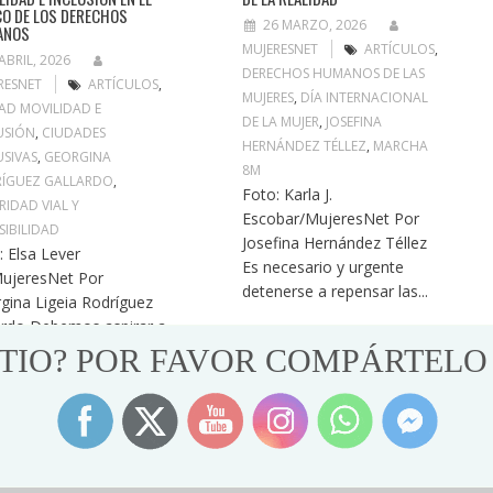
O DE LOS DERECHOS
26 MARZO, 2026
ANOS
MUJERESNET
ARTÍCULOS
,
ABRIL, 2026
DERECHOS HUMANOS DE LAS
RESNET
ARTÍCULOS
,
MUJERES
,
DÍA INTERNACIONAL
AD MOVILIDAD E
DE LA MUJER
,
JOSEFINA
USIÓN
,
CIUDADES
HERNÁNDEZ TÉLLEZ
,
MARCHA
USIVAS
,
GEORGINA
8M
ÍGUEZ GALLARDO
,
Foto: Karla J.
RIDAD VIAL Y
Escobar/MujeresNet Por
SIBILIDAD
Josefina Hernández Téllez
: Elsa Lever
Es necesario y urgente
ujeresNet Por
detenerse a repensar las...
gina Ligeia Rodríguez
ardo Debemos aspirar a
ades accesibles e
ITIO? POR FAVOR COMPÁRTELO
sivas,...