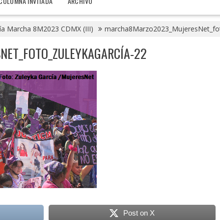
COLUMNA INVITADA
ARCHIVO
ía Marcha 8M2023 CDMX (III)
marcha8Marzo2023_MujeresNet_fot
ET_FOTO_ZULEYKAGARCÍA-22
Post on X