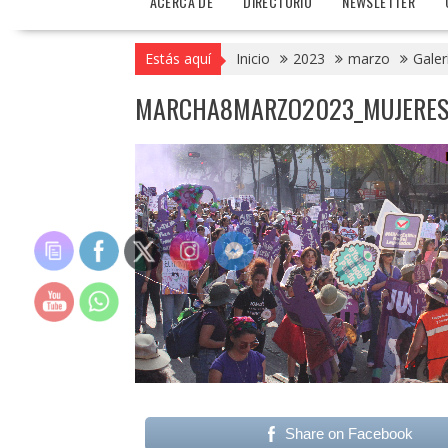
ACERCA DE
DIRECTORIO
NEWSLETTER
Estás aquí
Inicio
2023
marzo
Galer
MARCHA8MARZO2023_MUJERESN
Share on Facebook