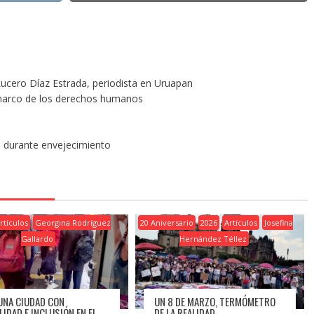
 Lucero Díaz Estrada, periodista en Uruapan
 marco de los derechos humanos
s durante envejecimiento
rtículos
Georgina Rodríguez
20 Aniversario
2026
Artículos
Josefina
Gallardo
Hernández Téllez
UNA CIUDAD CON
UN 8 DE MARZO, TERMÓMETRO
LIDAD E INCLUSIÓN EN EL
DE LA REALIDAD