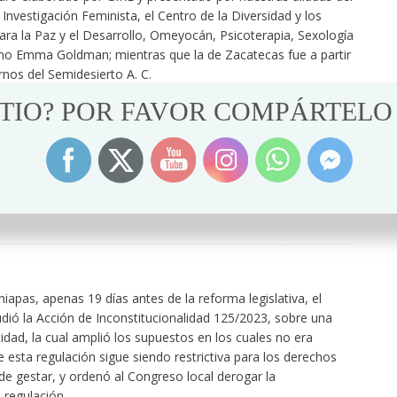
vestigación Feminista, el Centro de la Diversidad y los
para la Paz y el Desarrollo, Omeyocán, Psicoterapia, Sexología
cano Emma Goldman; mientras que la de Zacatecas fue a partir
os del Semidesierto A. C.
ITIO? POR FAVOR COMPÁRTELO
s donde los congresos dieron su aprobación:
Luis Potosí (7 de noviembre), Zacatecas (19 de
éxico (25 de noviembre) y Chiapas (26 de
noviembre).
pas, apenas 19 días antes de la reforma legislativa, el
udió la Acción de Inconstitucionalidad 125/2023, sobre una
idad, la cual amplió los supuestos en los cuales no era
 esta regulación sigue siendo restrictiva para los derechos
e gestar, y ordenó al Congreso local derogar la
 regulación.