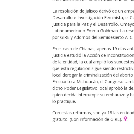
La resolución de Jalisco derivó de un a
Desarrollo e Investigación Feminista, el C
Justicia para la Paz y el Desarrollo, Omeyo
Latinoamericano Emma Goldman. La resolu
por GIRE y Adornos del Semidesierto A. C.
En el caso de Chiapas, apenas 19 días ante
Justicia estudió la Acción de Inconstituci
de la entidad, la cual amplió los supuesto
que esta regulación sigue siendo restrict
local derogar la criminalización del aborto
En cuanto a Michoacán, el Congreso tambi
dicho Poder Legislativo local aprobó la de
quien decida interrumpir su embarazo y ha
lo practique.
Con estas reformas, son ya 18 las entidad
gratuito. (Con información de GIRE).