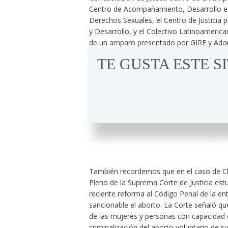
Centro de Acompañamiento, Desarrollo e In
Derechos Sexuales, el Centro de Justicia 
y Desarrollo, y el Colectivo Latinoameri
de un amparo presentado por GIRE y Adorn
TE GUSTA ESTE S
Se trata de cuatro estado
Jalisco (4 de octubre), San 
noviembre), Estado de M
También recordemos que en el caso de Chia
Pleno de la Suprema Corte de Justicia est
reciente reforma al Código Penal de la ent
sancionable el aborto. La Corte señaló que
de las mujeres y personas con capacidad d
criminalización del aborto voluntario de su