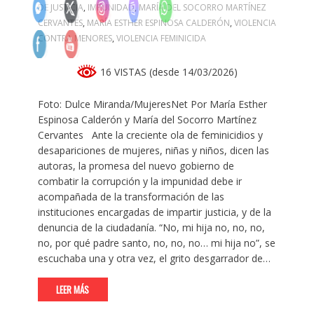
DE JUSTICIA
,
IMPUNIDAD
,
MARÍA DEL SOCORRO MARTÍNEZ
CERVANTES
,
MARÍA ESTHER ESPINOSA CALDERÓN
,
VIOLENCIA
CONTRA MENORES
,
VIOLENCIA FEMINICIDA
16 VISTAS (desde 14/03/2026)
Foto: Dulce Miranda/MujeresNet Por María Esther
Espinosa Calderón y María del Socorro Martínez
Cervantes Ante la creciente ola de feminicidios y
desapariciones de mujeres, niñas y niños, dicen las
autoras, la promesa del nuevo gobierno de
combatir la corrupción y la impunidad debe ir
acompañada de la transformación de las
instituciones encargadas de impartir justicia, y de la
denuncia de la ciudadanía. “No, mi hija no, no, no,
no, por qué padre santo, no, no, no… mi hija no”, se
escuchaba una y otra vez, el grito desgarrador de…
LEER MÁS