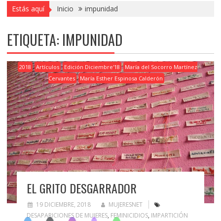
Estás aquí
Inicio
impunidad
ETIQUETA:
IMPUNIDAD
2018
Artículos
Edición Diciembre'18
María del Socorro Martínez
Cervantes
María Esther Espinosa Calderón
EL GRITO DESGARRADOR
19 DICIEMBRE, 2018
MUJERESNET
DESAPARICIONES DE MUJERES
,
FEMINICIDIOS
,
IMPARTICIÓN