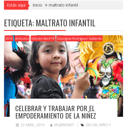
Estás aquí
Inicio
maltrato infantil
ETIQUETA:
MALTRATO INFANTIL
2019
Artículos
Edición Abril'19
Georgina Rodríguez Gallardo
CELEBRAR Y TRABAJAR POR EL
EMPODERAMIENTO DE LA NIÑEZ
23 ABRIL, 2019
MUJERESNET
DÍA DEL NIÑO Y