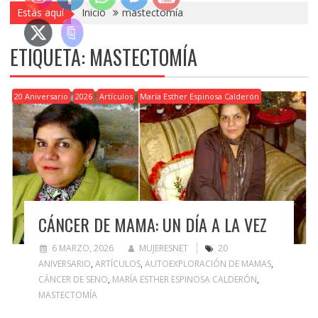
Estás aquí
Inicio
mastectomía
ETIQUETA:
MASTECTOMÍA
20 Aniversario
2026
Artículos
María Esther Espinosa Calderón
CÁNCER DE MAMA: UN DÍA A LA VEZ
6 MARZO, 2026
MUJERESNET
20
ANIVERSARIO
,
ARTÍCULOS
,
AUTOEXPLORACIÓN DE MAMAS
,
CÁNCER DE SENO
,
MARÍA ESTHER ESPINOSA CALDERÓN
,
MASTECTOMÍA