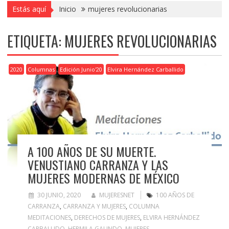
Estás aquí
Inicio
mujeres revolucionarias
ETIQUETA:
MUJERES REVOLUCIONARIAS
2020
Columnas
Edición Junio'20
Elvira Hernández Carballido
A 100 AÑOS DE SU MUERTE.
VENUSTIANO CARRANZA Y LAS
MUJERES MODERNAS DE MÉXICO
30 JUNIO, 2020
MUJERESNET
100 AÑOS DE
CARRANZA
,
CARRANZA Y MUJERES
,
COLUMNA
MEDITACIONES
,
DERECHOS DE MUJERES
,
ELVIRA HERNÁNDEZ
CARBALLIDO
,
HERMILA GALINDO
,
MUJERES