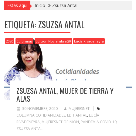
Estás aquí
Inicio
Zsuzsa Antal
ETIQUETA:
ZSUZSA ANTAL
2020
Columnas
Edición Noviembre'20
Lucía Rivadeneyra
ZSUZSA ANTAL, MUJER DE TIERRA Y
ALAS
30 NOVIEMBRE, 2020
MUJERESNET
COLUMNA COTIDIANIDADES
,
EDIT ANTAL
,
LUCÍA
RIVADENEYRA
,
MUJERESNET OPINIÓN
,
PANDEMIA COVID-19
,
ZSUZSA ANTAL