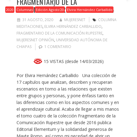
FRAGMENTARIO DE LA
COMUNICACIÓN RUPESTRE TOMO 4
2020
Columnas
Edición Agosto'20
Elvira Hernández Carballido
31 AGOSTO, 2020
MUJERESNET
COLUMNA
MEDITACIONES
,
ELVIRA HERNÁNDEZ CARBALLIDO
,
FRAGMENTARIO DE LA COMUNICACIÓN RUPESTRE
,
MUJERESNET OPINIÓN
,
UNIVERSIDAD AUTÓNOMA DE
CHIAPAS
1 COMENTARIO
15 VISTAS (desde 14/03/2026)
Por Elvira Hernández Carballido Una colección de
17 capítulos que analizan, describen y recuperan
escenarios en torno a las relaciones que existen
entre grupos y personas, y pone énfasis tanto en
las diferencias como en los aspectos comunes y en
el aprendizaje cultural. Acaba de llegar a mis manos
el tomo cuatro de la colección Fragmentario de la
Comunicación Rupestre que desde 2016 publica
Editorial Elementum y la solidaridad generosa de
Mayte Romo, así como mi necedad de abrir un