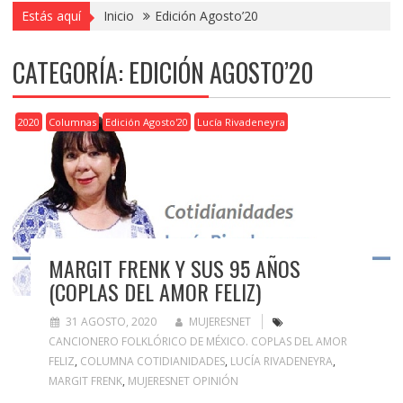
Estás aquí
Inicio
Edición Agosto’20
CATEGORÍA:
EDICIÓN AGOSTO’20
2020
Columnas
Edición Agosto'20
Lucía Rivadeneyra
MARGIT FRENK Y SUS 95 AÑOS
(COPLAS DEL AMOR FELIZ)
31 AGOSTO, 2020
MUJERESNET
CANCIONERO FOLKLÓRICO DE MÉXICO. COPLAS DEL AMOR
FELIZ
,
COLUMNA COTIDIANIDADES
,
LUCÍA RIVADENEYRA
,
MARGIT FRENK
,
MUJERESNET OPINIÓN