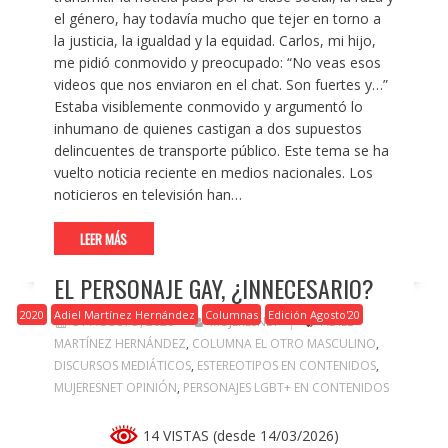
el género, hay todavía mucho que tejer en torno a
la justicia, la igualdad y la equidad. Carlos, mi hijo,
me pidió conmovido y preocupado: “No veas esos
videos que nos enviaron en el chat. Son fuertes y…”
Estaba visiblemente conmovido y argumentó lo
inhumano de quienes castigan a dos supuestos
delincuentes de transporte público. Este tema se ha
vuelto noticia reciente en medios nacionales. Los
noticieros en televisión han…
LEER MÁS
EL PERSONAJE GAY, ¿INNECESARIO?
2020
Adiel Martínez Hernández
Columnas
Edición Agosto'20
31 AGOSTO, 2020
MUJERESNET
ADIEL
MARTÍNEZ HERNÁNDEZ
,
COLUMNA EL OTRO MASCULINO
,
DISCURSOS MEDIÁTICOS
,
ESTEREOTIPOS EN CONTENIDOS
,
MUJERESNET OPINIÓN
,
PERSONAJES LGBT+ EN CONTENIDOS
14 VISTAS (desde 14/03/2026)