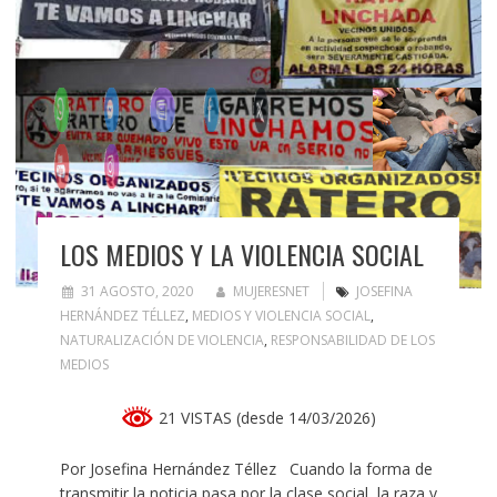
LOS MEDIOS Y LA VIOLENCIA SOCIAL
31 AGOSTO, 2020
MUJERESNET
JOSEFINA
HERNÁNDEZ TÉLLEZ
,
MEDIOS Y VIOLENCIA SOCIAL
,
NATURALIZACIÓN DE VIOLENCIA
,
RESPONSABILIDAD DE LOS
MEDIOS
21 VISTAS (desde 14/03/2026)
Por Josefina Hernández Téllez Cuando la forma de
transmitir la noticia pasa por la clase social, la raza y