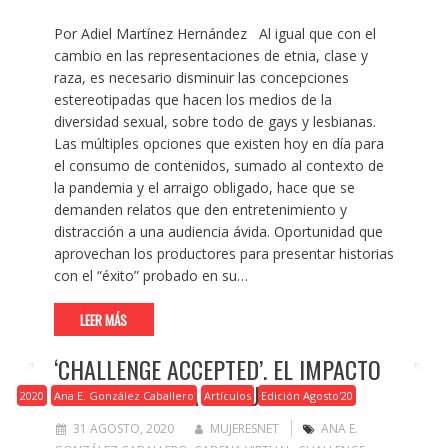
Por Adiel Martínez Hernández Al igual que con el
cambio en las representaciones de etnia, clase y
raza, es necesario disminuir las concepciones
estereotipadas que hacen los medios de la
diversidad sexual, sobre todo de gays y lesbianas.
Las múltiples opciones que existen hoy en día para
el consumo de contenidos, sumado al contexto de
la pandemia y el arraigo obligado, hace que se
demanden relatos que den entretenimiento y
distracción a una audiencia ávida. Oportunidad que
aprovechan los productores para presentar historias
con el “éxito” probado en su…
LEER MÁS
‘CHALLENGE ACCEPTED’. EL IMPACTO
DE UNA CADENA VIRTUAL
2020
Ana E. González Caballero
Artículos
Edición Agosto'20
31 AGOSTO, 2020
MUJERESNET
ANA E.