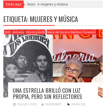
Estás aquí
Inicio
mujeres y música
ETIQUETA:
MUJERES Y MÚSICA
2020
Artículos
Edición Julio'20
María del Socorro Martínez Cervantes
UNA ESTRELLA BRILLÓ CON LUZ
PROPIA, PERO SIN REFLECTORES
30 JULIO, 2020
MUJERESNET
MARÍA DEL