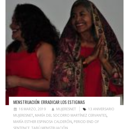
MENSTRUACIÓN: ERRADICAR LOS ESTIGMAS
16 MARZO, 2019
MUJERESNET
13 ANIVERSARIO
MUJERESNET
,
MARÍA DEL SOCORRO MARTÍNEZ CERVANTES
,
MARÍA ESTHER ESPINOSA CALDERÓN
,
PERIOD END OF
SENTENCE
,
TABÚ MENSTRUACIÓN