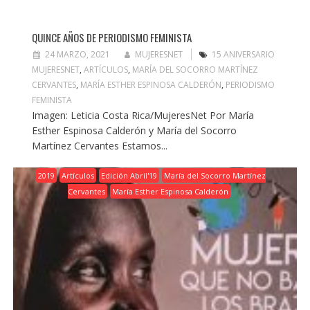
QUINCE AÑOS DE PERIODISMO FEMINISTA
24 MARZO, 2021
MUJERESNET
15 ANIVERSARIO
MUJERESNET
,
ARTÍCULOS
,
MARÍA DEL SOCORRO MARTÍNEZ
CERVANTES
,
MARÍA ESTHER ESPINOSA CALDERÓN
,
PERIODISMO
FEMINISTA
Imagen: Leticia Costa Rica/MujeresNet Por María
Esther Espinosa Calderón y María del Socorro
Martínez Cervantes Estamos...
2019
Artículos
Edición Abril'19
María del Socorro Martínez
Cervantes
María Esther Espinosa Calderón