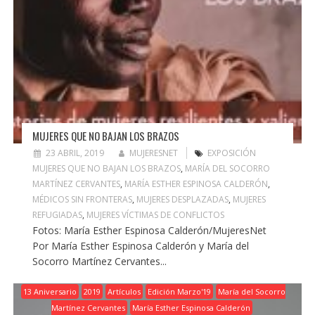
MUJERES QUE NO BAJAN LOS BRAZOS
23 ABRIL, 2019
MUJERESNET
EXPOSICIÓN
MUJERES QUE NO BAJAN LOS BRAZOS
,
MARÍA DEL SOCORRO
MARTÍNEZ CERVANTES
,
MARÍA ESTHER ESPINOSA CALDERÓN
,
MÉDICOS SIN FRONTERAS
,
MUJERES DESPLAZADAS
,
MUJERES
REFUGIADAS
,
MUJERES VÍCTIMAS DE CONFLICTOS
Fotos: María Esther Espinosa Calderón/MujeresNet
Por María Esther Espinosa Calderón y María del
Socorro Martínez Cervantes...
13 Aniversario
2019
Artículos
Edición Marzo'19
María del Socorro
Martínez Cervantes
María Esther Espinosa Calderón