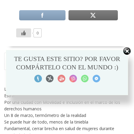
0
NAVEGACIÓN
TE GUSTA ESTE SITIO? POR FAVOR
Esperanza, las flores y el
Mapa de escritoras
DE
confinamiento
mexicanas
COMPÁRTELO CON EL MUNDO :)
ENTRADAS
contemporáneas
La herida que el Poder quiso borrar: el caso de Lucero Díaz
Estrada, periodista en Uruapan
Por una ciudad con Movilidad e Inclusión en el marco de los
derechos humanos
Un 8 de marzo, termómetro de la realidad
Se puede huir de todo, menos de la tiniebla
Fundamental, cerrar brecha en salud de mujeres durante