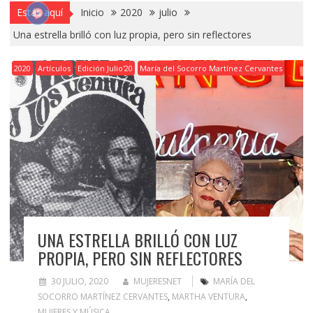
Estás aquí
Inicio
2020
julio
Una estrella brilló con luz propia, pero sin reflectores
2020
Artículos
Edición Julio'20
María del Socorro Martínez Cervantes
UNA ESTRELLA BRILLÓ CON LUZ
PROPIA, PERO SIN REFLECTORES
30 JULIO, 2020
MUJERESNET
MARÍA DEL
SOCORRO MARTÍNEZ CERVANTES
,
MARTHA VENTURA
,
MUJERES Y MÚSICA