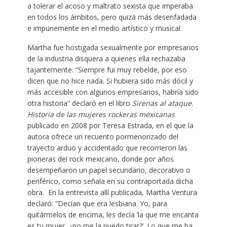
a tolerar el acoso y maltrato sexista que imperaba
en todos los ámbitos, pero quizá más desenfadada
e impunemente en el medio artístico y musical.
Martha fue hostigada sexualmente por empresarios
de la industria disquera a quienes ella rechazaba
tajantemente. “Siempre fui muy rebelde, por eso
dicen que no hice nada. Si hubiera sido más dócil y
más accesible con algunos empresarios, habría sido
otra historia” declaró en el libro
Sirenas al ataque.
Historia de las mujeres rockeras mexicanas
publicado en 2008 por Teresa Estrada, en el que la
autora ofrece un recuento pormenorizado del
trayecto arduo y accidentado que recorrieron las
pioneras del rock mexicano, donde por años
desempeñaron un papel secundario, decorativo o
periférico, como señala en su contraportada dicha
obra. En la entrevista allí publicada, Martha Ventura
declaró: “Decían que era lesbiana. Yo, para
quitármelos de encima, les decía ‘la que me encanta
es tu mujer, ¿no me la puedo tirar?’. Lo que me ha