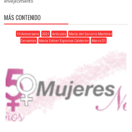
envejecimiento
MÁS CONTENIDO
15 Aniversario
2021
Artículos
María del Socorro Martínez
Cervantes
María Esther Espinosa Calderón
Marzo'21