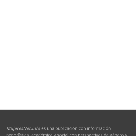
MujeresNet.info
es una publicación con información
periodística, académica y social con perspectivas de género y