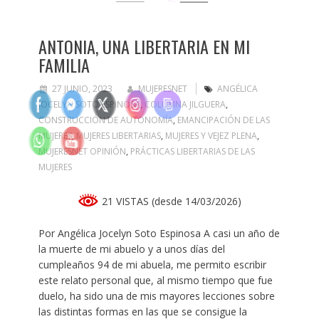
ANTONIA, UNA LIBERTARIA EN MI
FAMILIA
27 JUNIO, 2023
MUJERESNET
ANGÉLICA
JOCELYN SOTO ESPINOSA
,
COLUMNA JILGUERA
,
CONSTRUCCIÓN DE AUTONOMÍA
,
EMANCIPACIÓN DE LAS
MUJERES
,
MUJERES LIBERTARIAS
,
MUJERES Y VEJEZ PLENA
,
MUJERESNET OPINIÓN
,
PRÁCTICAS LIBERTARIAS DE LAS
MUJERES
21 VISTAS (desde 14/03/2026)
Por Angélica Jocelyn Soto Espinosa A casi un año de
la muerte de mi abuelo y a unos días del
cumpleaños 94 de mi abuela, me permito escribir
este relato personal que, al mismo tiempo que fue
duelo, ha sido una de mis mayores lecciones sobre
las distintas formas en las que se consigue la