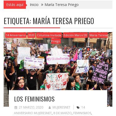
Estás aquí
Inicio
María Teresa Priego
ETIQUETA:
MARÍA TERESA PRIEGO
14 Aniversario
2020
Columna Invitada
Edición Marzo'20
María Teresa
Priego
LOS FEMINISMOS
21 MARZO, 2020
MUJERESNET
14
ANIVERSARIO MUJERESNET
,
8 DE MARZO
,
FEMINISMOS
,