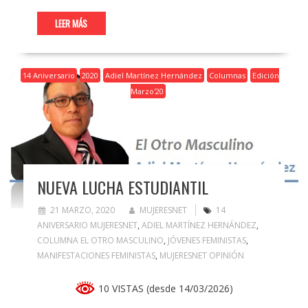
LEER MÁS
14 Aniversario
2020
Adiel Martínez Hernández
Columnas
Edición
Marzo'20
NUEVA LUCHA ESTUDIANTIL
21 MARZO, 2020
MUJERESNET
14
ANIVERSARIO MUJERESNET
,
ADIEL MARTÍNEZ HERNÁNDEZ
,
COLUMNA EL OTRO MASCULINO
,
JÓVENES FEMINISTAS
,
MANIFESTACIONES FEMINISTAS
,
MUJERESNET OPINIÓN
10 VISTAS (desde 14/03/2026)