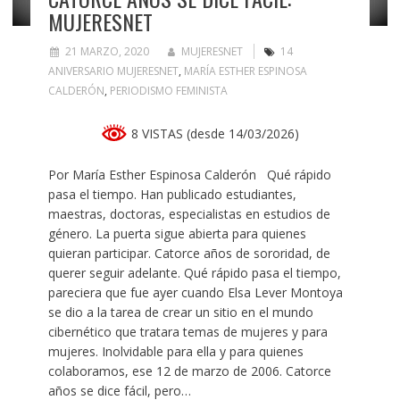
MUJERESNET
21 MARZO, 2020
MUJERESNET
14
ANIVERSARIO MUJERESNET
,
MARÍA ESTHER ESPINOSA
CALDERÓN
,
PERIODISMO FEMINISTA
8 VISTAS (desde 14/03/2026)
Por María Esther Espinosa Calderón Qué rápido
pasa el tiempo. Han publicado estudiantes,
maestras, doctoras, especialistas en estudios de
género. La puerta sigue abierta para quienes
quieran participar. Catorce años de sororidad, de
querer seguir adelante. Qué rápido pasa el tiempo,
pareciera que fue ayer cuando Elsa Lever Montoya
se dio a la tarea de crear un sitio en el mundo
cibernético que tratara temas de mujeres y para
mujeres. Inolvidable para ella y para quienes
colaboramos, ese 12 de marzo de 2006. Catorce
años se dice fácil, pero…