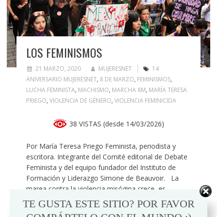
LOS FEMINISMOS
21 MARZO, 2020
MUJERESNET
14
ANIVERSARIO MUJERESNET
,
8 DE MARZO
,
FEMINISMOS
,
LUCHA FEMINISTA
,
MACHISMO
,
MARCHA 8M
,
MARÍA TERESA
PRIEGO
,
VIOLENCIA DE GÉNERO
,
VIOLENCIA FEMINICIDA
38 VISTAS (desde 14/03/2026)
Por María Teresa Priego Feminista, periodista y
escritora. Integrante del Comité editorial de Debate
Feminista y del equipo fundador del Instituto de
Formación y Liderazgo Simone de Beauvoir. La
marea contra la violencia misógina crece, es
generosa, es sorora y es violeta. Un cambio
TE GUSTA ESTE SITIO? POR FAVOR
histórico: la construcción de una toma de