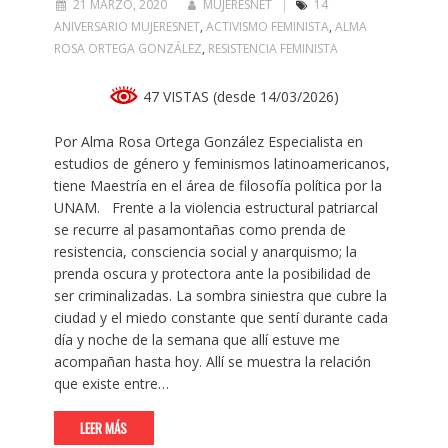
21 MARZO, 2020
MUJERESNET
14
ANIVERSARIO MUJERESNET
,
ACTIVISMO FEMINISTA
,
ALMA
ROSA ORTEGA GONZÁLEZ
,
RESISTENCIA FEMINISTA
47 VISTAS (desde 14/03/2026)
Por Alma Rosa Ortega González Especialista en
estudios de género y feminismos latinoamericanos,
tiene Maestría en el área de filosofía política por la
UNAM. Frente a la violencia estructural patriarcal
se recurre al pasamontañas como prenda de
resistencia, consciencia social y anarquismo; la
prenda oscura y protectora ante la posibilidad de
ser criminalizadas. La sombra siniestra que cubre la
ciudad y el miedo constante que sentí durante cada
día y noche de la semana que allí estuve me
acompañan hasta hoy. Allí se muestra la relación
que existe entre…
LEER MÁS