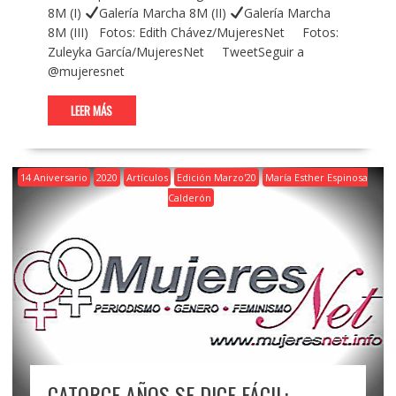
8M (I)
Galería Marcha 8M (II)
Galería Marcha
8M (III) Fotos: Edith Chávez/MujeresNet Fotos:
Zuleyka García/MujeresNet TweetSeguir a
@mujeresnet
LEER MÁS
14 Aniversario
2020
Artículos
Edición Marzo'20
María Esther Espinosa
Calderón
CATORCE AÑOS SE DICE FÁCIL: