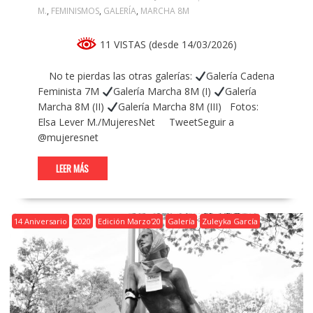
M.
,
FEMINISMOS
,
GALERÍA
,
MARCHA 8M
11 VISTAS (desde 14/03/2026)
No te pierdas las otras galerías:
Galería Cadena
Feminista 7M
Galería Marcha 8M (I)
Galería
Marcha 8M (II)
Galería Marcha 8M (III) Fotos:
Elsa Lever M./MujeresNet TweetSeguir a
@mujeresnet
LEER MÁS
14 Aniversario
2020
Edición Marzo'20
Galería
Zuleyka García