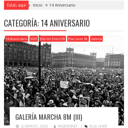
Estás aquí
Inicio
14 Aniversario
CATEGORÍA:
14 ANIVERSARIO
14 Aniversario
2020
Edición Enero'20
Elsa Lever M.
Galería
GALERÍA MARCHA 8M (III)
22 MARZO, 2020
MUJERESNET
ELSA LEVER