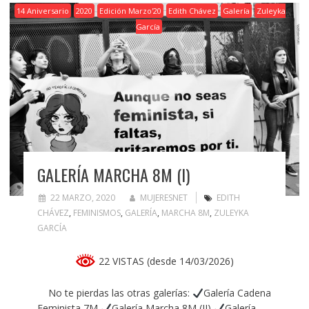
14 Aniversario
2020
Edición Marzo'20
Edith Chávez
Galería
Zuleyka
García
GALERÍA MARCHA 8M (I)
22 MARZO, 2020
MUJERESNET
EDITH
CHÁVEZ
,
FEMINISMOS
,
GALERÍA
,
MARCHA 8M
,
ZULEYKA
GARCÍA
22 VISTAS (desde 14/03/2026)
No te pierdas las otras galerías:
Galería Cadena
Feminista 7M
Galería Marcha 8M (II)
Galería