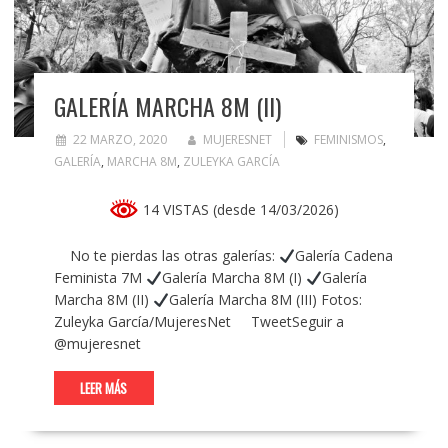
GALERÍA MARCHA 8M (II)
22 MARZO, 2020
MUJERESNET
FEMINISMOS
,
GALERÍA
,
MARCHA 8M
,
ZULEYKA GARCÍA
14 VISTAS (desde 14/03/2026)
No te pierdas las otras galerías:
Galería Cadena
Feminista 7M
Galería Marcha 8M (I)
Galería
Marcha 8M (II)
Galería Marcha 8M (III) Fotos:
Zuleyka García/MujeresNet TweetSeguir a
@mujeresnet
LEER MÁS