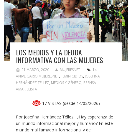
LOS MEDIOS Y LA DEUDA
INFORMATIVA CON LAS MUJERES
21 MARZO, 2020
MUJERESNET
14
ANIVERSARIO MUJERESNET
,
FEMINICIDIOS
,
JOSEFINA
HERNÁNDEZ TÉLLEZ
,
MEDIOS Y GÉNERO
,
PRENSA
AMARILLISTA
17 VISTAS (desde 14/03/2026)
Por Josefina Hernández Téllez ¿Hay esperanza de
un mundo informacional mejor y humano? En este
mundo mal llamado informacional y del