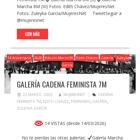
Marcha 8M (III) Fotos: Edith Chávez/MujeresNet
Fotos: Zuleyka García/MujeresNet TweetSeguir a
@mujeresnet
LEER MÁS
14 Aniversario
2020
Edición Marzo'20
Edith Chávez
Galería
Zuleyka
García
GALERÍA CADENA FEMINISTA 7M
22 MARZO, 2020
MUJERESNET
CADENA
FEMINISTA 7M
,
EDITH CHÁVEZ
,
FEMINISMO
,
GALERÍA
,
ZULEYKA GARCÍA
14 VISTAS (desde 14/03/2026)
No te pierdas las otras galerías:
Galería Marcha