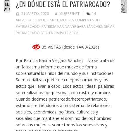
¿EN DÓNDE ESTÁ EL PATRIARCADO?
21 MARZO, 2020
MUJERESNET
14
ANIVERSARIO MUJERESNET
,
MUJERES CÓMPLICES DEL
PATRIARCADO
,
PATRICIA KARINA VERGARA SÁNCHEZ
,
SERVIR
PATRIARCADO
,
VIOLENCIA PATRIARCAL
35 VISTAS (desde 14/03/2026)
Por Patricia Karina Vergara Sánchez No se trata de
un fantasma informe que mueve de forma
sobrenatural los hilos del mundo y sus instituciones.
Se materializa a partir de cuerpos humanos y los
actos que llevan a cabo. Esos actos, ideas, palabras
son realizados por personas con rostro y nombre.
Cuando decimos patriarcado/heteropatriarcado,
estamos refiriéndonos a un sistema de relaciones
sociales, económicas, políticas, culturales y
sexuales que mantiene el dominio de los hombres
sobre las mujeres, sobre todos los seres vivos y