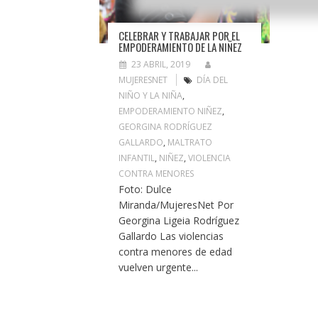
CELEBRAR Y TRABAJAR POR EL
EMPODERAMIENTO DE LA NIÑEZ
23 ABRIL, 2019
MUJERESNET
DÍA DEL
NIÑO Y LA NIÑA
,
EMPODERAMIENTO NIÑEZ
,
GEORGINA RODRÍGUEZ
GALLARDO
,
MALTRATO
INFANTIL
,
NIÑEZ
,
VIOLENCIA
CONTRA MENORES
Foto: Dulce
Miranda/MujeresNet Por
Georgina Ligeia Rodríguez
Gallardo Las violencias
contra menores de edad
vuelven urgente...