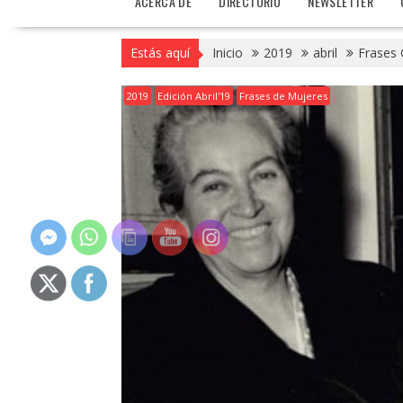
ACERCA DE
DIRECTORIO
NEWSLETTER
Estás aquí
Inicio
2019
abril
Frases 
2019
Edición Abril'19
Frases de Mujeres