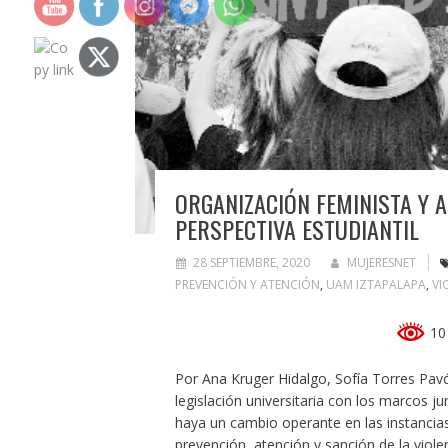
ORGANIZACIÓN FEMINISTA Y A
PERSPECTIVA ESTUDIANTIL
28 SEPTIEMBRE, 2020
MUJERESNET
PREVENCIÓN Y ATENCIÓN
,
UAM IZTAPALAPA
,
VI
10 
Por Ana Kruger Hidalgo, Sofía Torres Pav
legislación universitaria con los marcos ju
haya un cambio operante en las instancias
prevención, atención y sanción de la viol