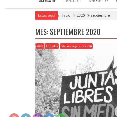
ACERCA DE
DIRECTORIO
NEWSLETTER
Estás aquí
Inicio
2020
septiembre
MES:
SEPTIEMBRE 2020
2020
Artículos
Edición Septiembre'20