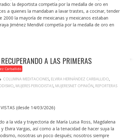
 radio: la deportista competía por la medalla de oro en
ces a quienes la mandaban a lavar trastes, a cocinar, tender
de 2000 la mayoría de mexicanas y mexicanos estaban
Soraya Jiménez Mendívil competía por la medalla de oro en
, RECUPERANDO A LAS PRIMERAS
ez Carballido
COLUMNA MEDITACIONES
,
ELVIRA HERNÁNDEZ CARBALLIDO
,
IODISMO
,
MUJERES PERIODISTAS
,
MUJERESNET OPINIÓN
,
REPORTERAS
VISTAS (desde 14/03/2026)
ido a la vida y trayectoria de María Luisa Ross, Magdalena
 Elvira Vargas, así como a la tenacidad de hacer suya la
riodismo, nosotras un poco después; nosotros siempre