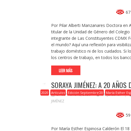
67 
Por Pilar Alberti Manzanares Doctora en 
titular de la Unidad de Género del Colegio
integrante de Las Constituyentes CDMX Fe
el mundo? Aquí una reflexión para visibili
trabajo doméstico ni de los cuidados. Si l
los centros de trabajo, en todos los banc
LEER MÁS
SORAYA JIMÉNEZ: A 20 AÑOS
2020
Artículos
Edición Septiembre'20
María Esther Es
27 SEPTIEMBRE, 2020
MUJERESNET
JIMÉNEZ
59 
Por María Esther Espinosa Calderón El 1