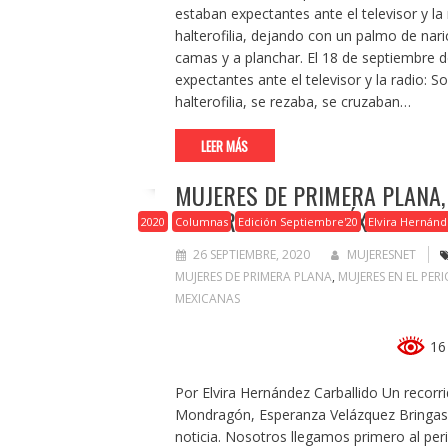
estaban expectantes ante el televisor y la
halterofilia, dejando con un palmo de nari
camas y a planchar. El 18 de septiembre 
expectantes ante el televisor y la radio: 
halterofilia, se rezaba, se cruzaban…
LEER MÁS
MUJERES DE PRIMERA PLANA
REPORTERAS EN MÉXICO
2020
Columnas
Edición Septiembre'20
Elvira Hernánd
26 SEPTIEMBRE, 2020
MUJERESNET
MUJERES DE PRIMERA PLANA
,
MUJERES EN EL PER
MEXICANAS
16 
Por Elvira Hernández Carballido Un recorr
Mondragón, Esperanza Velázquez Bringas y
noticia. Nosotros llegamos primero al pe