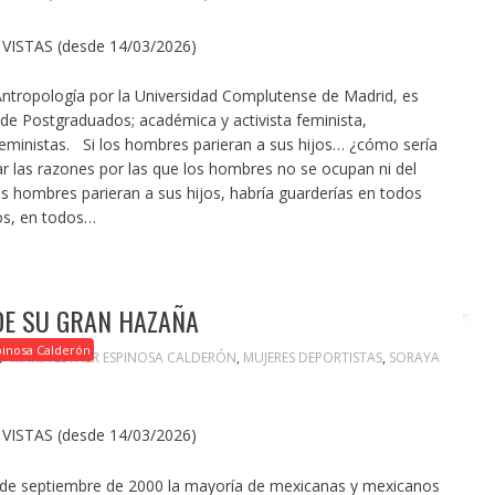
VISTAS (desde 14/03/2026)
Antropología por la Universidad Complutense de Madrid, es
 de Postgraduados; académica y activista feminista,
ministas. Si los hombres parieran a sus hijos… ¿cómo sería
zar las razones por las que los hombres no se ocupan ni del
os hombres parieran a sus hijos, habría guarderías en todos
os, en todos…
 DE SU GRAN HAZAÑA
pinosa Calderón
MARÍA ESTHER ESPINOSA CALDERÓN
,
MUJERES DEPORTISTAS
,
SORAYA
VISTAS (desde 14/03/2026)
8 de septiembre de 2000 la mayoría de mexicanas y mexicanos