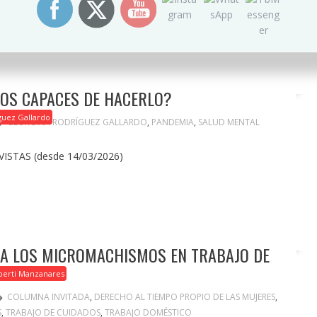
ue esté despenalizado, legalizado y descriminalizado. Esa
derechos, que con dar un mísero donativo a alguna
 envuelta en corruptelas) lava su…
MOS CAPACES DE HACERLO?
guez Gallardo
GEORGINA RODRÍGUEZ GALLARDO
,
PANDEMIA
,
SALUD MENTAL
VISTAS (desde 14/03/2026)
TA LOS MICROMACHISMOS EN TRABAJO DE
lberti Manzanares
COLUMNA INVITADA
,
DERECHO AL TIEMPO PROPIO DE LAS MUJERES
,
S
,
TRABAJO DE CUIDADOS
,
TRABAJO DOMÉSTICO