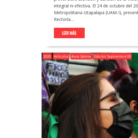
integral ni efectiva. El 24 de octubre del
Metropolitana-Iztapalapa (UAM-I), presenta
Rectoría…
LEER MÁS
2020
Artículos
Aura Sabina
Edición Septiembre'20