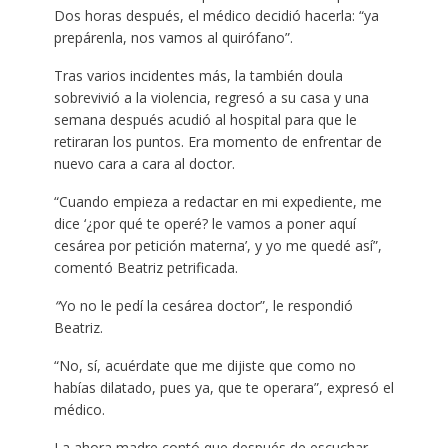
Dos horas después, el médico decidió hacerla: “ya
prepárenla, nos vamos al quirófano”.
Tras varios incidentes más, la también doula
sobrevivió a la violencia, regresó a su casa y una
semana después acudió al hospital para que le
retiraran los puntos. Era momento de enfrentar de
nuevo cara a cara al doctor.
“Cuando empieza a redactar en mi expediente, me
dice ‘¿por qué te operé? le vamos a poner aquí
cesárea por petición materna’, y yo me quedé así”,
comentó Beatriz petrificada.
“
Yo no le pedí la cesárea doctor”, le respondió
Beatriz.
“No, sí, acuérdate que me dijiste que como no
habías dilatado, pues ya, que te operara”, expresó el
médico.
La ahora madre contó que después de escuchar