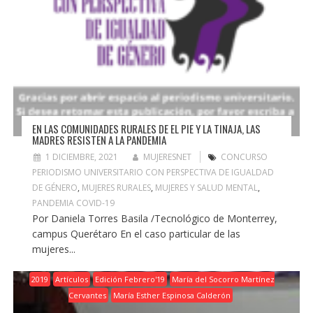
EN LAS COMUNIDADES RURALES DE EL PIE Y LA TINAJA, LAS
MADRES RESISTEN A LA PANDEMIA
1 DICIEMBRE, 2021
MUJERESNET
CONCURSO
PERIODISMO UNIVERSITARIO CON PERSPECTIVA DE IGUALDAD
DE GÉNERO
,
MUJERES RURALES
,
MUJERES Y SALUD MENTAL
,
PANDEMIA COVID-19
Por Daniela Torres Basila /Tecnológico de Monterrey,
campus Querétaro En el caso particular de las
mujeres...
2019
Artículos
Edición Febrero'19
María del Socorro Martínez
Cervantes
María Esther Espinosa Calderón