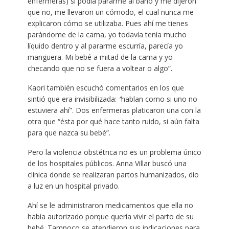
enfermeras) si podía pararme al baño y me dijeron
que no, me llevaron un cómodo, el cual nunca me
explicaron cómo se utilizaba. Pues ahí me tienes
parándome de la cama, yo todavía tenía mucho
líquido dentro y al pararme escurría, parecía yo
manguera. Mi bebé a mitad de la cama y yo
checando que no se fuera a voltear o algo”.
Kaori también escuchó comentarios en los que
sintió que era invisibilizada:
“
hablan como si uno no
estuviera ahí”. Dos enfermeras platicaron una con la
otra que “ésta por qué hace tanto ruido, si aún falta
para que nazca su bebé”.
Pero la violencia obstétrica no es un problema único
de los hospitales públicos. Anna Villar buscó una
clínica donde se realizaran partos humanizados, dio
a luz en un hospital privado.
Ahí se le administraron medicamentos que ella no
había autorizado porque quería vivir el parto de su
bebé. Tampoco se atendieron sus indicaciones para