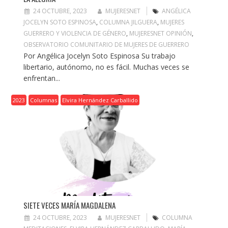
24 OCTUBRE, 2023
MUJERESNET
ANGÉLICA
JOCELYN SOTO ESPINOSA
,
COLUMNA JILGUERA
,
MUJERES
GUERRERO Y VIOLENCIA DE GÉNERO
,
MUJERESNET OPINIÓN
,
OBSERVATORIO COMUNITARIO DE MUJERES DE GUERRERO
Por Angélica Jocelyn Soto Espinosa Su trabajo
libertario, autónomo, no es fácil. Muchas veces se
enfrentan...
2023
Columnas
Elvira Hernández Carballido
SIETE VECES MARÍA MAGDALENA
24 OCTUBRE, 2023
MUJERESNET
COLUMNA