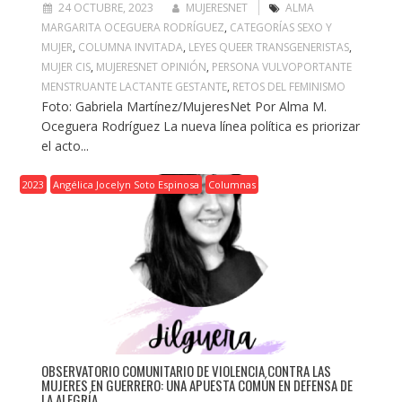
24 OCTUBRE, 2023
MUJERESNET
ALMA
MARGARITA OCEGUERA RODRÍGUEZ
,
CATEGORÍAS SEXO Y
MUJER
,
COLUMNA INVITADA
,
LEYES QUEER TRANSGENERISTAS
,
MUJER CIS
,
MUJERESNET OPINIÓN
,
PERSONA VULVOPORTANTE
MENSTRUANTE LACTANTE GESTANTE
,
RETOS DEL FEMINISMO
Foto: Gabriela Martínez/MujeresNet Por Alma M.
Oceguera Rodríguez La nueva línea política es priorizar
el acto...
2023
Angélica Jocelyn Soto Espinosa
Columnas
OBSERVATORIO COMUNITARIO DE VIOLENCIA CONTRA LAS
MUJERES EN GUERRERO: UNA APUESTA COMÚN EN DEFENSA DE
LA ALEGRÍA