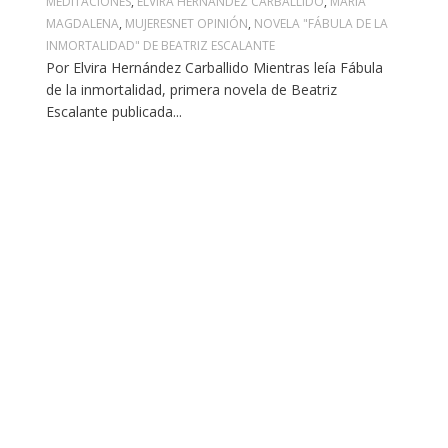
MEDITACIONES
,
ELVIRA HERNÁNDEZ CARBALLIDO
,
MARÍA
MAGDALENA
,
MUJERESNET OPINIÓN
,
NOVELA "FÁBULA DE LA
INMORTALIDAD" DE BEATRIZ ESCALANTE
Por Elvira Hernández Carballido Mientras leía Fábula
de la inmortalidad, primera novela de Beatriz
Escalante publicada...