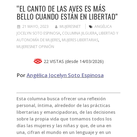
“EL CANTO DE LAS AVES ES MÁS
BELLO CUANDO ESTÁN EN LIBERTAD”
21 MAYO, 2023
MUJERESNET
ANGÉLICA
JOCELYN SOTO ESPINOSA
,
COLUMNA JILGUERA
,
LIBERTAD Y
AUTONOMÍA DE MUJERES
,
MUJERES LIBERTARIAS
,
MUJERESNET OPINIÓN
22 VISTAS (desde 14/03/2026)
Por
Angélica Jocelyn Soto Espinosa
Esta columna busca ofrecer una reflexión
personal, íntima, alrededor de las prácticas
libertarias y emancipadoras, de las decisiones
sobre la propia vida que tomamos todos los
días las mujeres y las niñas y que, de una en
una, cifran el mundo en un lenguaje y en un