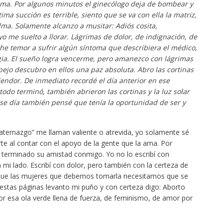
ma. Por algunos minutos el ginecólogo deja de bombear y
tima succión es terrible, siento que se va con ella la matriz,
alma. Solamente alcanzo a musitar: Adiós cosita,
o me suelto a llorar. Lágrimas de dolor, de indignación, de
oche temor a sufrir algún síntoma que describiera el médico,
ia. El sueño logra vencerme, pero amanezco con lágrimas
spejo descubro en ellos una paz absoluta. Abro las cortinas
plendor. De inmediato recordé el día anterior en ese
do terminó, también abrieron las cortinas y la luz solar
Ese día también pensé que tenía la oportunidad de ser y
maternazgo” me llaman valiente o atrevida, yo solamente sé
te al contar con el apoyo de la gente que la ama. Por
 terminado su amistad conmigo. Yo no lo escribí con
i lado. Escribí con dolor, pero también con la certeza de
y que las mujeres que debemos tomarla necesitamos que se
 estas páginas levanto mi puño y con certeza digo: Aborto
r esa ola verde llena de fuerza, de feminismo, de amor por