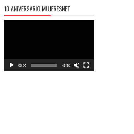
10 ANIVERSARIO MUJERESNET
Reproductor
de
vídeo
00:00
48:50