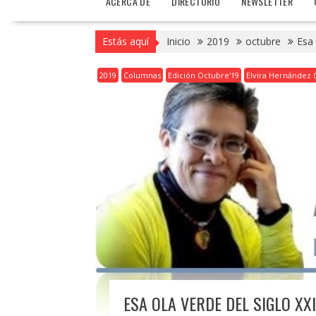
ACERCA DE
DIRECTORIO
NEWSLETTER
Estás aquí
Inicio
2019
octubre
Esa 
2019
Columnas
Edición Octubre'19
Elvira Hernández C
ESA OLA VERDE DEL SIGLO XXI