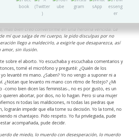
odar salvajemente por las escaleras del edificio, de cargar
reviente dentro de mí, de golpearme hasta el cansancio el
irme. Lloro desesperada, herida y rebelde. Lloro porque
e esto. Lloro porque aún con la posibilidad de decidir sí o
, más bien creo convertirme en una heroína vencida. Le
de mí que salga de mi cuerpo, le pido disculpas por no
eración llego a maldecirlo, a exigirle que desaparezca, así
 amor, sin ilusión.
te sobre el aborto. Yo escuchaba y escuchaba comentarios y
ntonces, tomé el micrófono y pregunté: ¿Quién de los
, yo levanté mi mano. ¿Saben? Yo no vengo a suponer ni a
iví. ¿Notan que levanto mi mano con ritmo de festejo? ¿Mi
 -como bien dicen las feministas-, no es por gusto, es un
 quieren abortar, por dios, no lo hagan. Pero si una mujer
nfiernos ni todas las maldiciones, ni todas las piedras que
n, lograrán impedir que ella tome su decisión. Yo la tomé, no
endo ni chantajeo. Pido respeto. Yo fui privilegiada, pude
 estar acompañada, pude decidir.
muerdo de miedo, lo muerdo con desesperación, lo muerdo