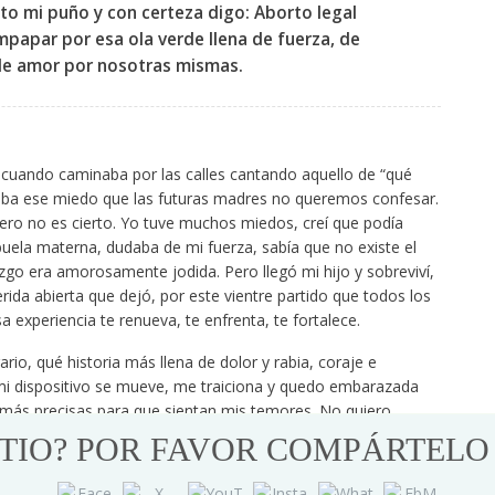
to mi puño y con certeza digo: Aborto legal
mpapar por esa ola verde llena de fuerza, de
de amor por nosotras mismas.
 cuando caminaba por las calles cantando aquello de “qué
aba ese miedo que las futuras madres no queremos confesar.
pero no es cierto. Yo tuve muchos miedos, creí que podía
uela materna, dudaba de mi fuerza, sabía que no existe el
go era amorosamente jodida. Pero llegó mi hijo y sobreviví,
ida abierta que dejó, por este vientre partido que todos los
experiencia te renueva, te enfrenta, te fortalece.
io, qué historia más llena de dolor y rabia, coraje e
i dispositivo se mueve, me traiciona y quedo embarazada
as más precisas para que sientan mis temores. No quiero
ITIO? POR FAVOR COMPÁRTELO
 montaña rusa, de andar en patines por el peor