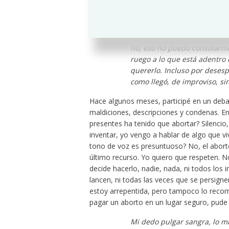
empedrado de la ciudad, de r
algo muy pesado y que todo 
vientre… tengo ganas de mor
soy mujer y tenía que pasarm
no, eso no puedo consolarme
ruego a lo que está adentro 
quererlo. Incluso por desesp
como llegó, de improviso, sin
Hace algunos meses, participé en un deba
maldiciones, descripciones y condenas. E
presentes ha tenido que abortar? Silencio
inventar, yo vengo a hablar de algo que v
tono de voz es presuntuoso? No, el aborto
último recurso. Yo quiero que respeten. No
decide hacerlo, nadie, nada, ni todos los i
lancen, ni todas las veces que se persigne
estoy arrepentida, pero tampoco lo recomi
pagar un aborto en un lugar seguro, pude
Mi dedo pulgar sangra, lo 