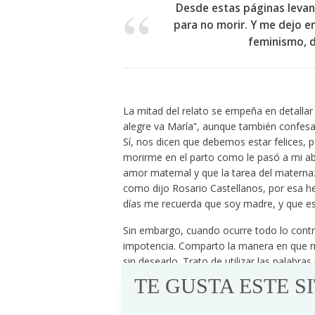
Desde estas páginas levan
para no morir. Y me dejo e
feminismo, 
La mitad del relato se empeña en detallar
alegre va María”, aunque también confes
Sí, nos dicen que debemos estar felices, 
morirme en el parto como le pasó a mi ab
amor maternal y que la tarea del maternaz
como dijo Rosario Castellanos, por esa her
días me recuerda que soy madre, y que esa 
Sin embargo, cuando ocurre todo lo contrar
impotencia. Comparto la manera en que m
sin desearlo. Trato de utilizar las palabr
perdón, deseo respeto ante mi decisión:
TE GUSTA ESTE S
Tengo ganas de subirme a la