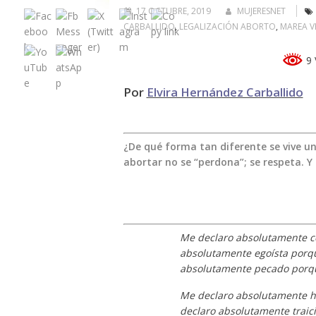
17 OCTUBRE, 2019
MUJERESNET
CARBALLIDO
,
LEGALIZACIÓN ABORTO
,
MAREA V
9 
Por
Elvira Hernández Carballido
¿De qué forma tan diferente se vive u
abortar no se “perdona”; se respeta. Y
Me declaro absolutamente co
absolutamente egoísta porqu
absolutamente pecado porq
Me declaro absolutamente h
declaro absolutamente traici