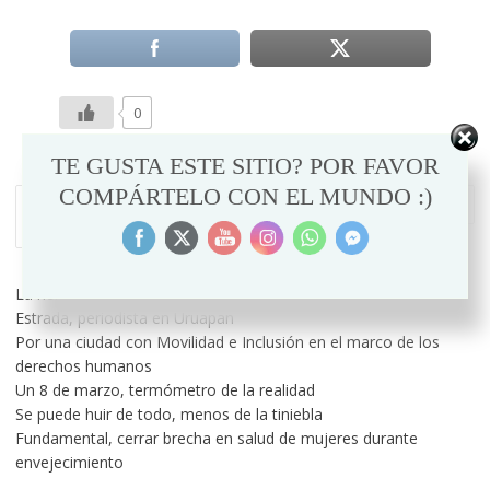
0
TE GUSTA ESTE SITIO? POR FAVOR
NAVEGACIÓN
COMPÁRTELO CON EL MUNDO :)
El universo femenino y la
Frases Eva Perón
DE
empatía masculina
ENTRADAS
La herida que el Poder quiso borrar: el caso de Lucero Díaz
Estrada, periodista en Uruapan
Por una ciudad con Movilidad e Inclusión en el marco de los
derechos humanos
Un 8 de marzo, termómetro de la realidad
Se puede huir de todo, menos de la tiniebla
Fundamental, cerrar brecha en salud de mujeres durante
envejecimiento