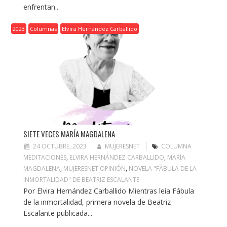
enfrentan...
2023
Columnas
Elvira Hernández Carballido
SIETE VECES MARÍA MAGDALENA
24 OCTUBRE, 2023
MUJERESNET
COLUMNA
MEDITACIONES
,
ELVIRA HERNÁNDEZ CARBALLIDO
,
MARÍA
MAGDALENA
,
MUJERESNET OPINIÓN
,
NOVELA "FÁBULA DE LA
INMORTALIDAD" DE BEATRIZ ESCALANTE
Por Elvira Hernández Carballido Mientras leía Fábula
de la inmortalidad, primera novela de Beatriz
Escalante publicada...