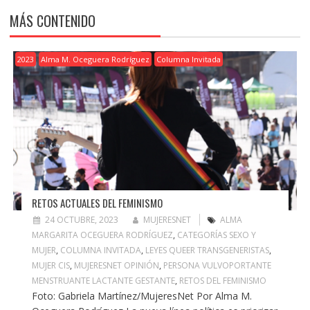
MÁS CONTENIDO
2023
Alma M. Oceguera Rodríguez
Columna Invitada
RETOS ACTUALES DEL FEMINISMO
24 OCTUBRE, 2023
MUJERESNET
ALMA
MARGARITA OCEGUERA RODRÍGUEZ
,
CATEGORÍAS SEXO Y
MUJER
,
COLUMNA INVITADA
,
LEYES QUEER TRANSGENERISTAS
,
MUJER CIS
,
MUJERESNET OPINIÓN
,
PERSONA VULVOPORTANTE
MENSTRUANTE LACTANTE GESTANTE
,
RETOS DEL FEMINISMO
Foto: Gabriela Martínez/MujeresNet Por Alma M.