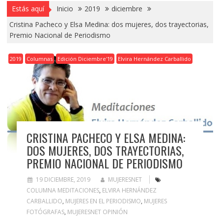
Estás aquí
Inicio
2019
diciembre
Cristina Pacheco y Elsa Medina: dos mujeres, dos trayectorias,
Premio Nacional de Periodismo
2019
Columnas
Edición Diciembre'19
Elvira Hernández Carballido
CRISTINA PACHECO Y ELSA MEDINA:
DOS MUJERES, DOS TRAYECTORIAS,
PREMIO NACIONAL DE PERIODISMO
19 DICIEMBRE, 2019
MUJERESNET
COLUMNA MEDITACIONES
,
ELVIRA HERNÁNDEZ
CARBALLIDO
,
MUJERES EN EL PERIODISMO
,
MUJERES
FOTÓGRAFAS
,
MUJERESNET OPINIÓN