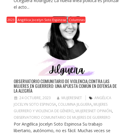
Oceguera Rodríguez La nueva línea política es priorizar
el acto...
2023
Angélica Jocelyn Soto Espinosa
Columnas
OBSERVATORIO COMUNITARIO DE VIOLENCIA CONTRA LAS
MUJERES EN GUERRERO: UNA APUESTA COMÚN EN DEFENSA DE
LA ALEGRÍA
24 OCTUBRE, 2023
MUJERESNET
ANGÉLICA
JOCELYN SOTO ESPINOSA
,
COLUMNA JILGUERA
,
MUJERES
GUERRERO Y VIOLENCIA DE GÉNERO
,
MUJERESNET OPINIÓN
,
OBSERVATORIO COMUNITARIO DE MUJERES DE GUERRERO
Por Angélica Jocelyn Soto Espinosa Su trabajo
libertario, autónomo, no es fácil. Muchas veces se