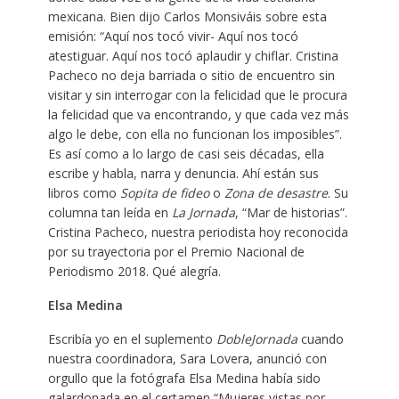
mexicana. Bien dijo Carlos Monsiváis sobre esta
emisión: “Aquí nos tocó vivir- Aquí nos tocó
atestiguar. Aquí nos tocó aplaudir y chiflar. Cristina
Pacheco no deja barriada o sitio de encuentro sin
visitar y sin interrogar con la felicidad que le procura
la felicidad que va encontrando, y que cada vez más
algo le debe, con ella no funcionan los imposibles”.
Es así como a lo largo de casi seis décadas, ella
escribe y habla, narra y denuncia. Ahí están sus
libros como
Sopita de fideo
o
Zona de desastre
. Su
columna tan leída en
La Jornada
, “Mar de historias”.
Cristina Pacheco, nuestra periodista hoy reconocida
por su trayectoria por el Premio Nacional de
Periodismo 2018. Qué alegría.
Elsa Medina
Escribía yo en el suplemento
DobleJornada
cuando
nuestra coordinadora, Sara Lovera, anunció con
orgullo que la fotógrafa Elsa Medina había sido
galardonada en el certamen “Mujeres vistas por