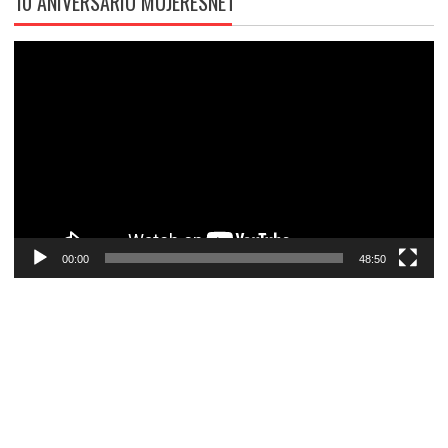
10 ANIVERSARIO MUJERESNET
Reproductor
de
vídeo
00:00
48:50