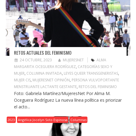
RETOS ACTUALES DEL FEMINISMO
24 OCTUBRE, 2023
MUJERESNET
ALMA
MARGARITA OCEGUERA RODRÍGUEZ
,
CATEGORÍAS SEXO Y
MUJER
,
COLUMNA INVITADA
,
LEYES QUEER TRANSGENERISTAS
,
MUJER CIS
,
MUJERESNET OPINIÓN
,
PERSONA VULVOPORTANTE
MENSTRUANTE LACTANTE GESTANTE
,
RETOS DEL FEMINISMO
Foto: Gabriela Martínez/MujeresNet Por Alma M.
Oceguera Rodríguez La nueva línea política es priorizar
el acto...
2023
Angélica Jocelyn Soto Espinosa
Columnas