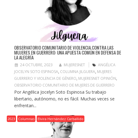
OBSERVATORIO COMUNITARIO DE VIOLENCIA CONTRA LAS
MUJERES EN GUERRERO: UNA APUESTA COMÚN EN DEFENSA DE
LA ALEGRÍA
24 OCTUBRE, 2023
MUJERESNET
ANGÉLICA
JOCELYN SOTO ESPINOSA
,
COLUMNA JILGUERA
,
MUJERES
GUERRERO Y VIOLENCIA DE GÉNERO
,
MUJERESNET OPINIÓN
,
OBSERVATORIO COMUNITARIO DE MUJERES DE GUERRERO
Por Angélica Jocelyn Soto Espinosa Su trabajo
libertario, autónomo, no es fácil. Muchas veces se
enfrentan...
2023
Columnas
Elvira Hernández Carballido