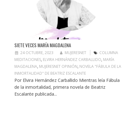
SIETE VECES MARÍA MAGDALENA
24 OCTUBRE, 2023
MUJERESNET
COLUMNA
MEDITACIONES
,
ELVIRA HERNÁNDEZ CARBALLIDO
,
MARÍA
MAGDALENA
,
MUJERESNET OPINIÓN
,
NOVELA "FÁBULA DE LA
INMORTALIDAD" DE BEATRIZ ESCALANTE
Por Elvira Hernández Carballido Mientras leía Fábula
de la inmortalidad, primera novela de Beatriz
Escalante publicada...